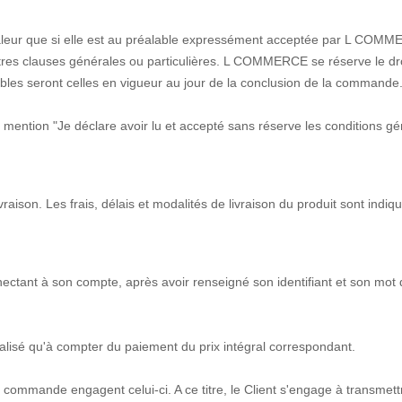
valeur que si elle est au préalable expressément acceptée par L COMM
autres clauses générales ou particulières. L COMMERCE se réserve le d
ables seront celles en vigueur au jour de la conclusion de la commande
mention "Je déclare avoir lu et accepté sans réserve les conditions géné
vraison. Les frais, délais et modalités de livraison du produit sont indi
nnectant à son compte, après avoir renseigné son identifiant et son mot
réalisé qu'à compter du paiement du prix intégral correspondant.
la commande engagent celui-ci. A ce titre, le Client s'engage à transmett