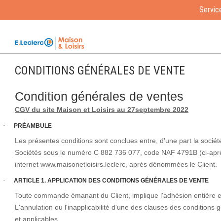
Service
Accueil / Conditions générales de vente
CONDITIONS GÉNÉRALES DE VENTE
Condition générales de ventes
CGV du site Maison et Loisirs au 27septembre 2022
·
PRÉAMBULE
Les présentes conditions sont conclues entre, d'une part la soc
Sociétés sous le numéro C 882 736 077, code NAF 4791B (ci-aprè
internet www.maisonetloisirs.leclerc, après dénommées le Client.
·
ARTICLE 1. APPLICATION DES CONDITIONS GÉNÉRALES DE VENTE
Toute commande émanant du Client, implique l'adhésion entière et
L'annulation ou l'inapplicabilité d'une des clauses des conditions 
et applicables.