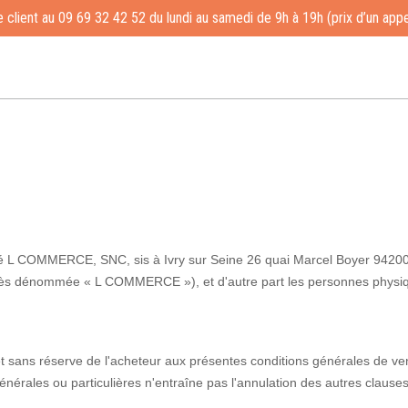
 client au 09 69 32 42 52 du lundi au samedi de 9h à 19h (prix d’un appe
iété L COMMERCE, SNC, sis à Ivry sur Seine 26 quai Marcel Boyer 9420
s dénommée « L COMMERCE »), et d'autre part les personnes physiques 
 sans réserve de l'acheteur aux présentes conditions générales de ven
générales ou particulières n'entraîne pas l'annulation des autres clause