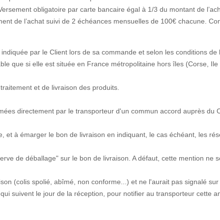
Versement obligatoire par carte bancaire égal à 1/3 du montant de l’ach
nt de l’achat suivi de 2 échéances mensuelles de 100€ chacune. Con
n indiquée par le Client lors de sa commande et selon les conditions de 
le que si elle est située en France métropolitaine hors îles (Corse, Ile de
raitement et de livraison des produits.
nfirmées directement par le transporteur d'un commun accord auprès du Cl
e, et à émarger le bon de livraison en indiquant, le cas échéant, les ré
s réserve de déballage" sur le bon de livraison. A défaut, cette mention
ison (colis spolié, abîmé, non conforme...) et ne l'aurait pas signalé sur
s, qui suivent le jour de la réception, pour notifier au transporteur cet