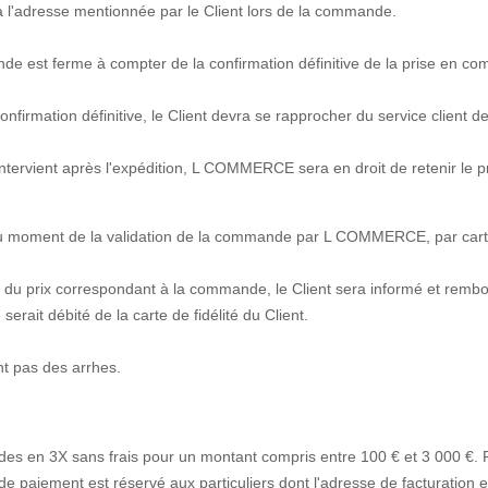
s à l'adresse mentionnée par le Client lors de la commande.
commande est ferme à compter de la confirmation définitive de la prise
confirmation définitive, le Client devra se rapprocher du service clien
rvient après l'expédition, L COMMERCE sera en droit de retenir le prix
 moment de la validation de la commande par L COMMERCE, par carte 
du prix correspondant à la commande, le Client sera informé et rembou
rait débité de la carte de fidélité du Client.
t pas des arrhes.
es en 3X sans frais pour un montant compris entre 100 € et 3 000 €. Pou
e paiement est réservé aux particuliers dont l'adresse de facturation 